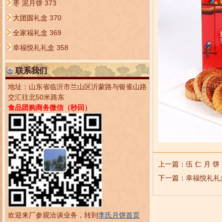
枣 泥月饼
373
大团圆礼盒
370
全家福礼盒
369
幸福悦礼礼盒
358
联系我们
地址：山东省临沂市兰山区沂蒙路与银雀山路
交汇往北50米路东
食品团购商务微信（秒回）
上一篇：
伍 仁 月 饼
下一篇：
幸福悦礼礼
欢迎来厂参观洽谈业务，转到
李氏月饼首页