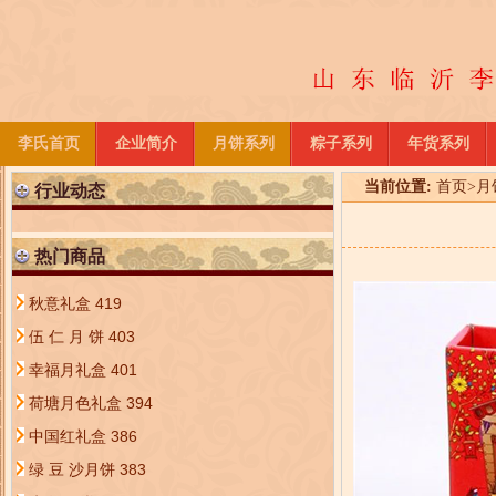
李氏首页
企业简介
月饼系列
粽子系列
年货系列
当前位置:
首页
>
月
行业动态
热门商品
秋意礼盒
419
伍 仁 月 饼
403
幸福月礼盒
401
荷塘月色礼盒
394
中国红礼盒
386
绿 豆 沙月饼
383