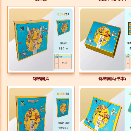
锦绣国风
锦绣国风(书本)