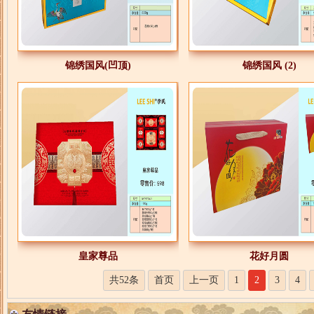
锦绣国风(凹顶)
锦绣国风 (2)
皇家尊品
花好月圆
共52条
首页
上一页
1
2
3
4